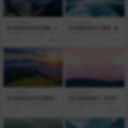
运动技能教学
运动技能教学
单杠骑撑前回环动作图解，9
单杠骑撑前回环3大要领，新
9%的人都做错了
手必看的安全保护法
单杠骑撑前回环动作图解，99%的
单杠骑撑前回环3大要领，新手必看
人都做错了 动作核心要领解析 单杠
的安全保护法 动作核心要领 握杠与
1 年前
128
1 年前
79
骑撑前回环是体...
起始姿势 双手...
运动技能教学
运动技能教学
单杠骑撑前回环的正确握杆方
双杠支撑摆动教学，新手看完
法，90%的人都做错了
秒懂
单杠骑撑前回环的正确握杆方法，9
双杠支撑摆动教学，新手看完秒懂
0%的人都做错了 为什么握杆方式如
双杠支撑摆动的作用 双杠支撑摆动
1 年前
102
1 年前
160
此重要？ 单杠...
是体操和街头健身...