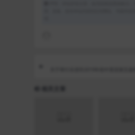
声明：本站所有文章，如无特殊说明或标注，
用、采集、发布本站内容到任何网站、书籍等各
理。
关于举行乐清市2019年初中英语第五届
研修班第
相关文章