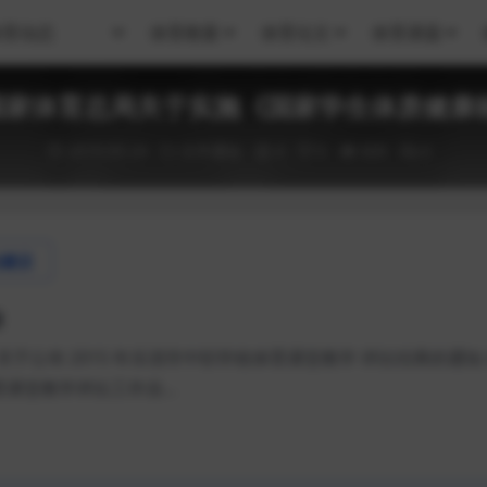
体育动态
体育教案
体育论文
体育课题
热门
家体育总局关于实施《国家学生体质健康标
2019-05-24
文件通知
0
0
609
0
论建议
课
 关于公布 2015 年乐清市中职学校体育课堂教学 评比结果的通知
体育课堂教学评比工作业…