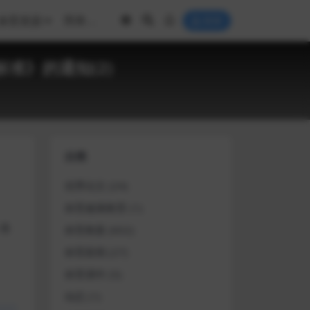
体育资源
登录
准》的通知(2)
分类
优秀论文
(24)
体育健康教育
(1)
 各
体育教案
(602)
体育新闻
(27)
体育课件
(5)
动态
(1)