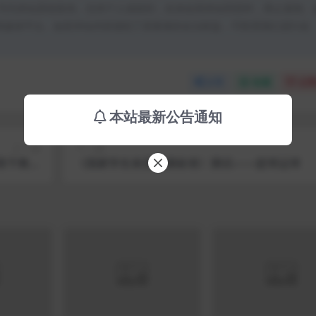
均为本站原创发布。任何个人或组织，在未征得本站同意时，禁止复制、
类媒体平台。如若本站内容侵犯了原著者的合法权益，可联系我们进行处
分享
收藏
点赞
本站最新公告通知
上一篇
下一篇
骨干教师
《国家学生体质健康标准》测试——篮球运球
三次活动