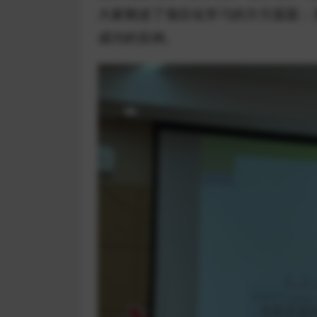
大家阐述了项目化学习的方方面面；
成功的实例。