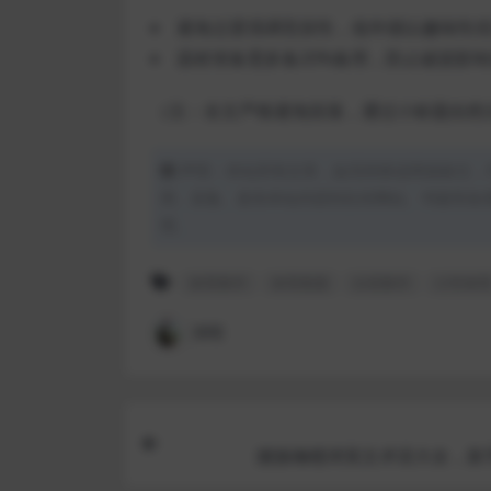
避免过度强调竞技性，低年级以趣味性
器材准备需多备20%备用，防止破损影
（注：全文严格避免段落，通过小标题自然
声明：本站所有文章，如无特殊说明或标注，
用、采集、发布本站内容到任何网站、书籍等各
理。
体育教学
体育教案
分层教学
小学体
渏明
腰旗橄榄球英文术语大全，新