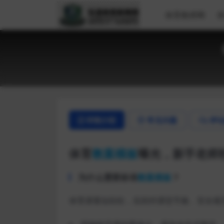
体育教师网
详情介绍
常见问题
评
体育
教案模板
曝光，新手老师
为什么需要标准
教案模板
？
体育课看似轻松，实则对课堂节奏、安全规