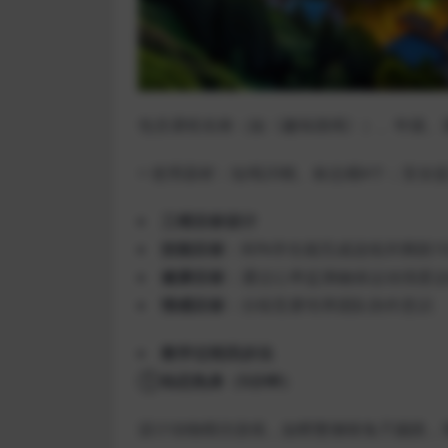
包含课程名称（如《趣味跳绳》）、年级、
> 使用器材：短绳20根、标志桶4个；安
三维目标设计
技能目标
：80%学生能完成连续并脚跳1
健康目标
：通过心率监测确保运动强度
情感目标
：分组竞赛培养团队协作意识
教学过程四步法
①动态热身（5分钟）
设计动物模仿游戏，如螃蟹侧移兔子蹦跳，