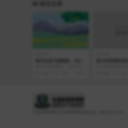
相关文章
说课稿
说课稿
教学反思万能模板，3分钟
高中体育课到底
搞定英语课！
这些经历太真实
教学反思万能模板，3分钟搞定英
高中体育课到底有多
语课！ 一、课堂导入环节反思 以
历太真实了 体育课的
1 年前
0
0
27
1 年前
0
小学三年级英语课为...
中体育课的严格程度，.
乐清体育教师网-乐清体育教师的信息交流、知识分享门户站。