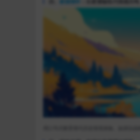
四、
家国情怀
：生硬灌输取代情感共鸣
用口号式教育替代历史情境体验。如讲抗战