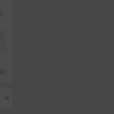
演
盗
(
0
)