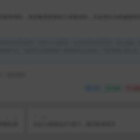
百家争鸣时，若忽略思想家的个体能动性，历史便沦为机械规律
均为本站原创发布。任何个人或组织，在未征得本站同意时，禁止复制、
类媒体平台。如若本站内容侵犯了原著者的合法权益，可联系我们进行处
念
核心素养
分享
收藏
点赞
上一篇
下一篇
师都在用
立定三级跳远3个技巧，看完秒变高手