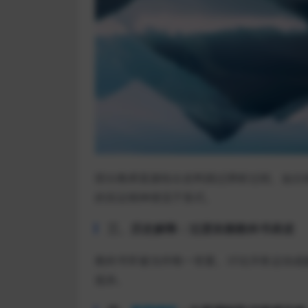
部分教师直接给出史料跳过辨析过程。如分
的实证精神便流于形式。
三、历史解释：过度依赖教科书表述
教科书常被当作唯一答案。讨论洋务运动成
扼杀。