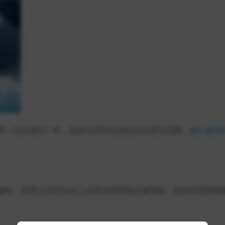
析《马关条约》时，若未引导学生对比中日双方记载，
核心素养
败时，若禁止学生结合工业革命背景提出新视角，批判性思维就