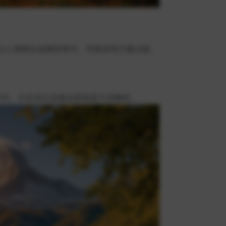
少人用脚尖或脚背替代，导致传球力量分散。
球方向。太近或太远都会影响发力流畅性。