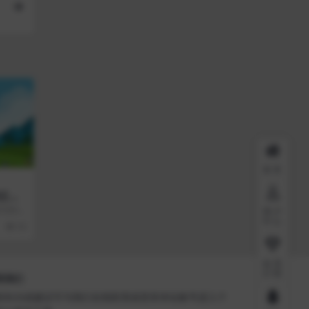
首页
正确
错了
手势9
用户
什么你
中心
92
会员
介绍
系我们
有BUG或建议可与我们在线联系或登录本站账号进入个