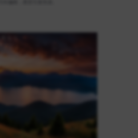
方向偏移，甚至引发失误。