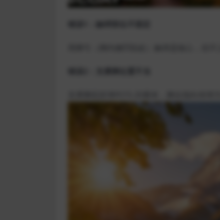
错误1：触球部位不固定
用脚弓（脚内侧凹陷处）触球是核心，但不
错误2：支撑脚位置不当
支撑脚应距球约15-20厘米，脚尖指向传