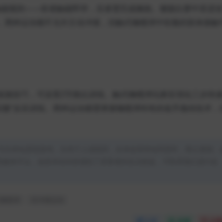
的触碰规则——前者触碰即停，后者需完成擒抱。腰旗比赛中若进
。两种运动都不允许主动冲撞，但触式橄榄球中轻微的肢体接触
拔旗技巧，可设置Z字跑位训练。触式橄榄球玩家应强化三步快
回撤”反应训练。两种运动都需掌握橄榄球特有的低手抛传技术，
均为本站原创发布。任何个人或组织，在未征得本站同意时，禁止复制、
类媒体平台。如若本站内容侵犯了原著者的合法权益，可联系我们进行处
式橄榄球
非冲撞运动
分享
收藏
点赞