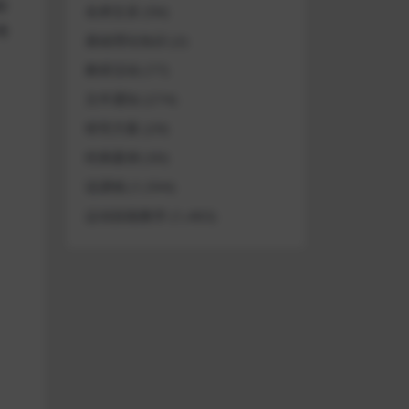
标
名师文采
(56)
考
基础理论知识
(2)
教研活动
(77)
文件通知
(274)
研究方案
(29)
经典案例
(30)
说课稿
(1,594)
运动技能教学
(1,483)