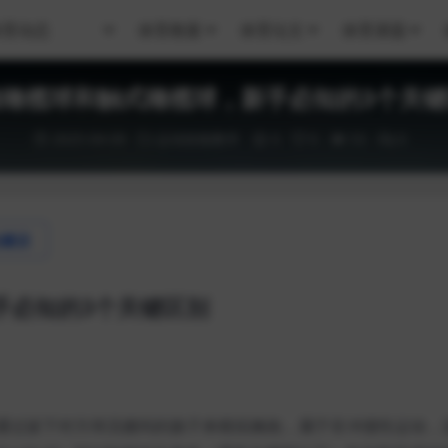
体育动态
体育教案
体育论文
体育课题
热门
旗橄榄球和触式橄榄球，新手必知的3个关键
2025-04-09
运动技能教学
0
0
53
0
论建议
手必知的3个关键区别
心规则是通过拔下对方球员腰间的旗子来模拟擒抱，属于非冲撞性运动，