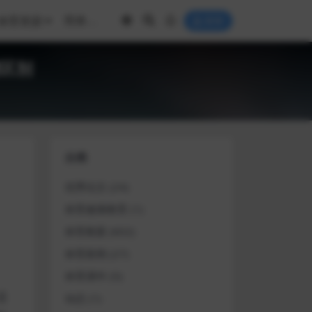
体育资源
登录
区别
分类
优秀论文
(24)
体育健康教育
(1)
体育教案
(602)
体育新闻
(27)
体育课件
(5)
适
动态
(1)