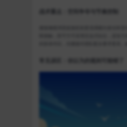
战术重点：空间争夺与节奏控制
腰旗橄榄球因拔旗机制更强调横向移动和变
限接触，防守方可采用压迫式站位，进攻方
的肢体对抗，但腰旗对团队配合要求更高，
常见误区：你以为的规则可能错了