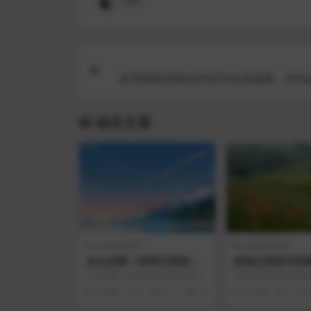
体育锻炼竟能这样提升体质健康，90%
相关文章
运动技能教学
运动技能教学
女生必看！排球正面双手
原地正面双手投
垫球3步速成教程
的秘密，99%的
女生必看！排球正面双手垫球3步
原地正面双手投掷实
了
速成教程 一、垫球前的准备动作
密，99%的人都做错
1 年前
0
0
78
1 年前
0
双脚自然分开与肩同...
作：你还在用蛮力投掷吗