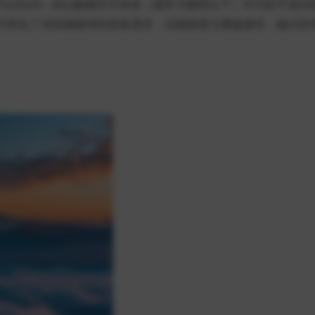
h Football）则以触碰对方身体（通常为腰部以下）作为防守成功
均简化了传统橄榄球的装备需求，但腰旗更注重敏捷性，触式则