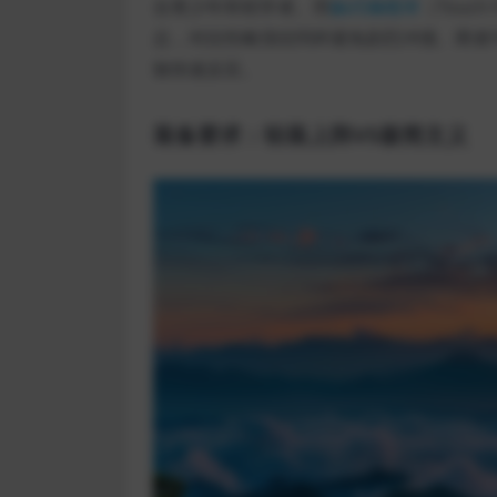
合青少年和初学者。而
触式橄榄球
（Touc
志，对抗性略强但同样避免剧烈冲撞。两者
验快速反应。
装备要求：轻装上阵VS极简主义