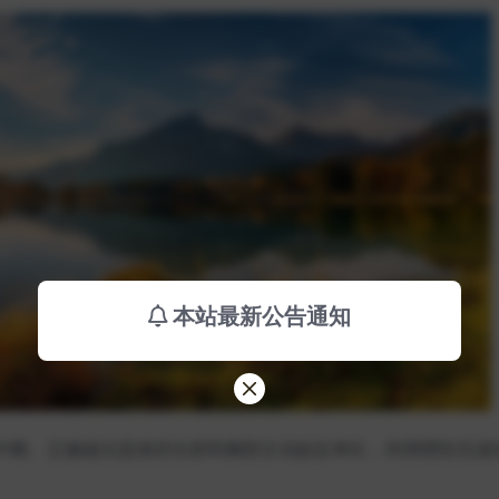
本站最新公告通知
中断。正确做法是保持头部和胸部主动贴近单杠，利用惯性完成