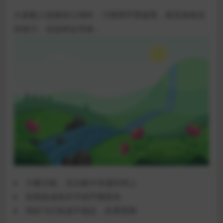
大多数人投掷实心球时，习惯用手臂猛甩，甚至身体后
仰借力。但这样会导致：
力量分散，无法集中传递到球上
容易造成肩关节或手腕受伤
球的飞行轨迹不稳定，距离受限