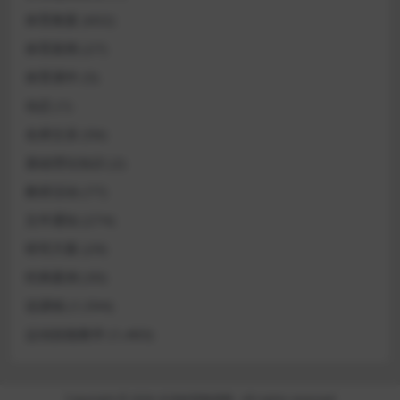
体育教案
(602)
体育新闻
(27)
体育课件
(5)
动态
(1)
名师文采
(56)
基础理论知识
(2)
教研活动
(77)
文件通知
(274)
研究方案
(29)
经典案例
(30)
说课稿
(1,594)
运动技能教学
(1,483)
Copyright © 2026
乐清体育教师网
- All rights reserved