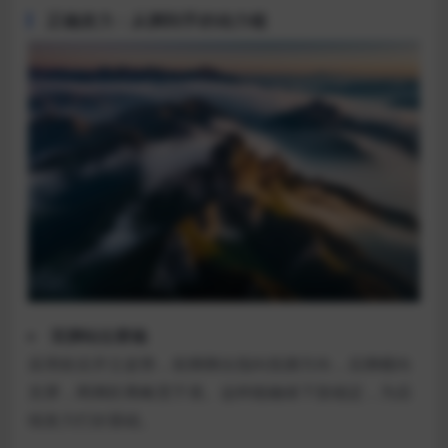
正确发力：从脚到手的动力链
双脚站位要稳
采用前后开立姿势，前脚脚尖指向投掷方向，后脚横向
支撑，两脚距离略宽于肩。这样能确保下肢稳定，为后
续发力打好基础。