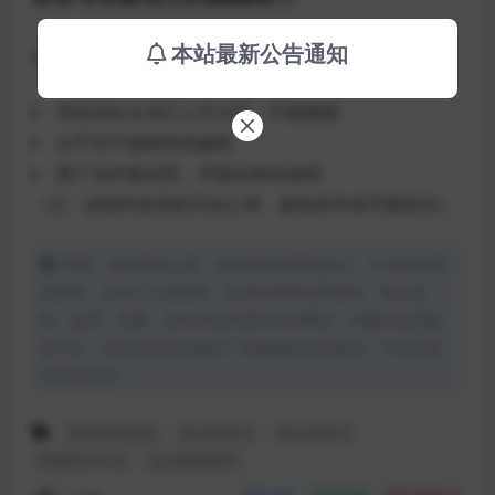
本站最新公告通知
考试时裁判不仅看距离，还会观察动作规范性：
球必须从头顶正上方出手，不能侧抛
出手后不能踩线或越线
整个动作要连贯，停顿会影响成绩
（注：训练时使用软式实心球，避免初学者手腕受伤）
声明：本站所有文章，如无特殊说明或标注，均为本站原
创发布。任何个人或组织，在未征得本站同意时，禁止复
制、盗用、采集、发布本站内容到任何网站、书籍等各类媒
体平台。如若本站内容侵犯了原著者的合法权益，可联系我
们进行处理。
体育考试训练
动力链发力
实心球技巧
投掷发力方法
运动技能教学