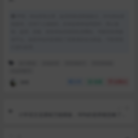
声明：本站所有文章，如无特殊说明或标注，均为本站原
创发布。任何个人或组织，在未征得本站同意时，禁止复
制、盗用、采集、发布本站内容到任何网站、书籍等各类媒
体平台。如若本站内容侵犯了原著者的合法权益，可联系我
们进行处理。
发力要领
后场击球
羽毛球技巧
羽毛球训练
高远球教学
渏明
分享
收藏
点赞(
0
)
上一篇
小学语文说课稿万能模板，90%的老师都忽略了这3
个细节
下一篇