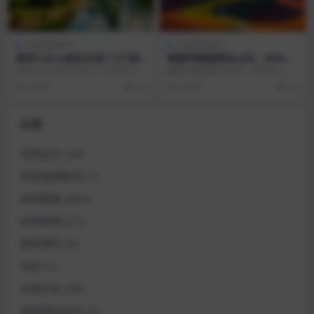
运动技能教学
运动技能教学
篮球三步上篮总失误？3个细
橄榄球腰旗赛这么玩，90%的
节让你轻松得分
人都不知道
篮球三步上篮总失误？3个细节让你
橄榄球腰旗赛这么玩，90%的人都
轻松得分 一、起跳前最后一步要踩
不知道 腰旗赛与传统橄榄球的区别
1 年前
34
1 年前
52
稳 很多初学者容...
腰旗橄榄球（F...
分类
优秀论文
(24)
体育健康教育
(1)
体育教案
(602)
体育新闻
(27)
体育课件
(5)
动态
(1)
名师文采
(56)
基础理论知识
(2)