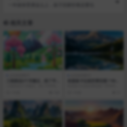
一年级体育课这么上，孩子回家吵着还要玩
相关文章
运动技能教学
运动技能教学
三级跳远3个关键点，练了半
抢篮板卡位架肘算犯规？90%
年终于开窍了
球员都做错了
三级跳远3个关键点，练了半年终于
抢篮板卡位架肘算犯规？90%球员
开窍了 起跳：爆发力是核心 三级跳
都做错了 卡位时架肘的争议 在篮球
1 年前
100
1 年前
31
远的第一跳（单...
比赛中，抢篮板...