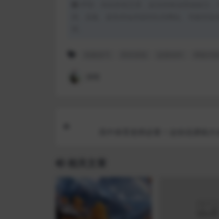
声明：本站所有文章，如无特殊说明或标注，
用、采集、发布本站内容到任何网站、书籍等各
理。
助跑技巧
田径训练
起跳动作
蹲踞式
渏明
高中体育老师必看！这份说课稿大
相关文章