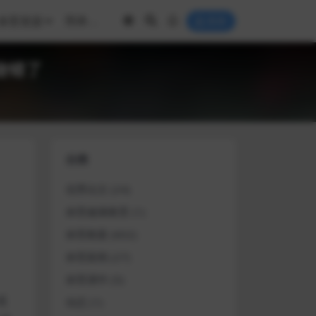
体育资源
登录
做错了
分类
优秀论文
(24)
体育健康教育
(1)
体育教案
(602)
体育新闻
(27)
体育课件
(5)
或
动态
(1)