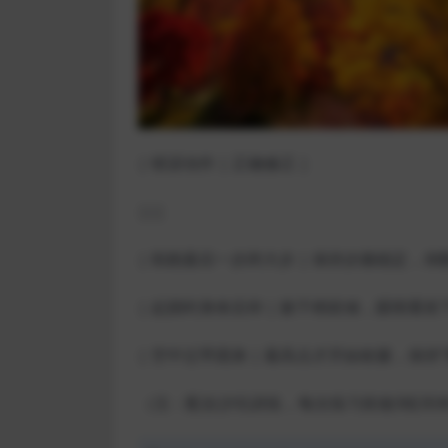
| 错误动作 | 正确修正 |
|||
| 助跑最后一步跨大步 | 保持步频稳定，倒
| 起跳时身体后仰 | 躯干稍前倾，眼睛看前下
| 空中过早团身 | 最高点才开始收腿，保持”
（注：配合沙坑训练，每次练习前做3组30