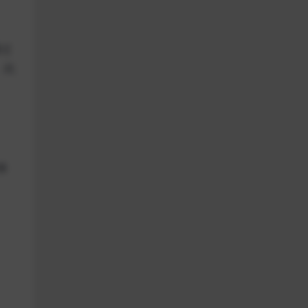
膝过
。此
继