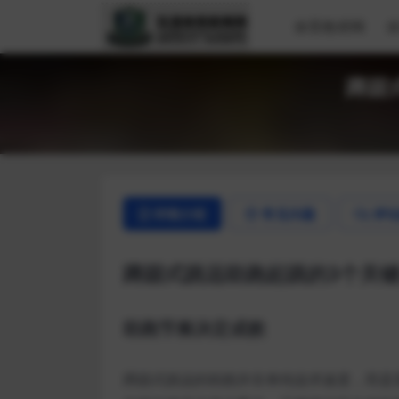
体育教师网
蹲踞
详情介绍
常见问题
评
蹲踞式跳远助跑起跳的3个关键
助跑节奏决定成败
蹲踞式跳远的助跑并非单纯追求速度，而是