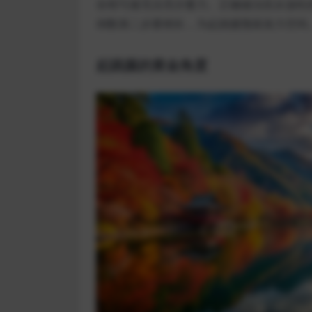
全程匀速无法充分蓄力。正确做法应从放松的
倒数第二步要稍长，为起跳腿预留发力空间
起跳腿的黄金角度