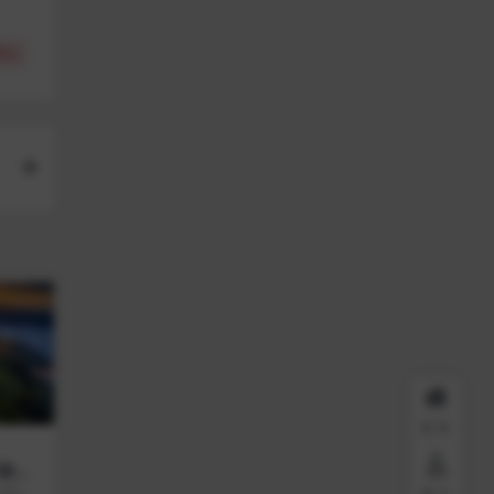
(
0
)
首页
做，
成绩瞬