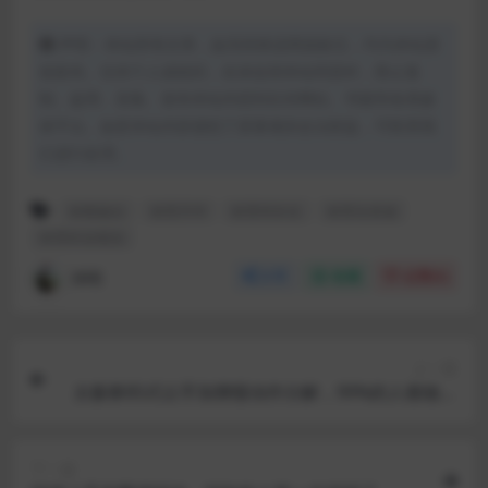
声明：本站所有文章，如无特殊说明或标注，均为本站原
创发布。任何个人或组织，在未征得本站同意时，禁止复
制、盗用、采集、发布本站内容到任何网站、书籍等各类媒
体平台。如若本站内容侵犯了原著者的合法权益，可联系我
们进行处理。
体教融合
体育升学
体育特长生
体育生前途
体育职业规划
渏明
分享
收藏
点赞(
0
)
上一篇
太极拳85式云手加脚慢动作分解，99%的人都做错
了
下一篇