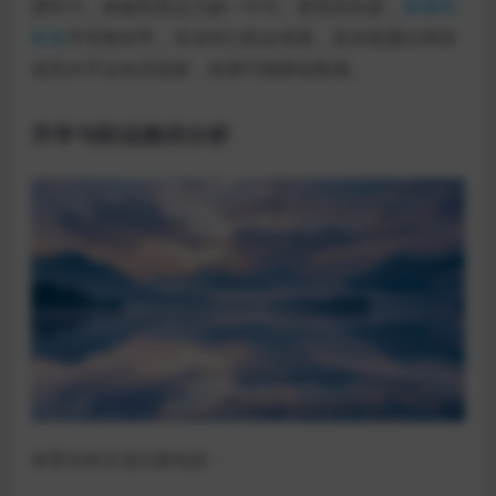
课学习，体能和意志力缺一不可。更现实的是，
体育特
长生
升学路径窄，专业对口机会有限，若未能通过单招
或高水平运动员选拔，发展可能面临瓶颈。
升学与职业路径分析
体育生的主流出路包括：