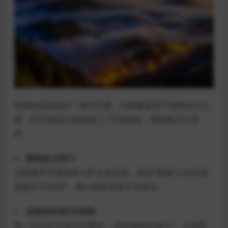
前脚距起跑线约一脚半距离，后脚膝盖置于前脚足弓位
置，双手拇指与食指成”八”字形撑地，臀部略高于肩
部。
蹬地发力技巧
后腿膝关节需保持120°左右夹角，听到”预备”口令时前
腿膝关节约90°，重心前移至双手支撑点。
起跑后的前3步控制
第一步步长不超过50厘米，保持身体前倾15°，后续两