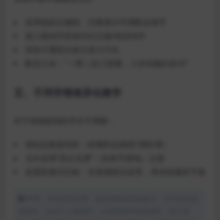
采用低机位侧拍，完整展示手脚配合细节
插入慢动作回放对比正确/错误动作
添加卡通箭头标注发力方向
配合口诀：”一蹲二抬三蹬腿，小步快频向前冲”
五、不同学情差异化教学
对于体能较弱的学生可调整：
缩短起跑器间距（前脚距起跑线1脚距离）
允许采用”四点支撑”（加单手撑地）过渡
设置阶梯式目标：先掌握静态姿势，再训练爆发节奏
声明：本站所有文章，如无特殊说明或标注，均为本站原
创发布。任何个人或组织，在未征得本站同意时，禁止复