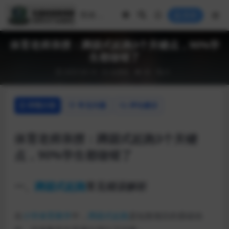
登录
体育老师亲授：蹲踞式起跑3个关键点，90%学
生都做错了
2025-04-14
说课稿
40
0
详情介绍
常见问题
评论建议
体育老师亲授：蹲踞式起跑3个关键
点，90%学生都做错了
一、
蹲踞式起跑
常见错误解析
在
小学体育教学
中，
蹲踞式起跑
是短跑项目的基础动