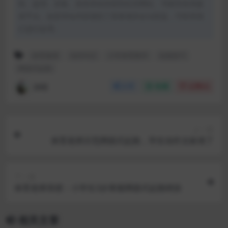
制、盗用、采集、发布本站内容到任何网站、书籍等各类媒
体平台。如若本站内容侵犯了原著者的合法权益，可联系我
们进行处理。
体育微课
动作纠正
小学体育教学
短跑技巧
蹲踞式起跑
渏明
分享
收藏
点赞(
0
)
上一篇
体育老师示范蹲踞式起跑，学生动作太标准了
下一篇
体育老师亲授：小学生3步掌握蹲踞式起跑绝技
相关文章