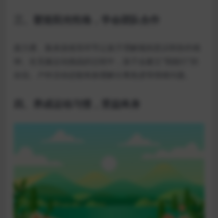
三、塑造阳光性格，学会团队合作
接力赛、集体游戏等环节让孩子理解规则意识和协作精
神。在克服运动挑战的过程中，孩子会建立”我能行”的
自信。户外活动还能有效缓解分离焦虑等情绪问题。
四、养成运动习惯，受益终身