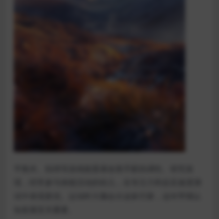
平衡木、拍球等游戏能显著改善手眼协调性。研究发
现，经常参与体能活动的幼儿，在专注力和反应速度测
试中表现更优。运动时大脑会分泌多巴胺，这对早期认
知发展至关重要。