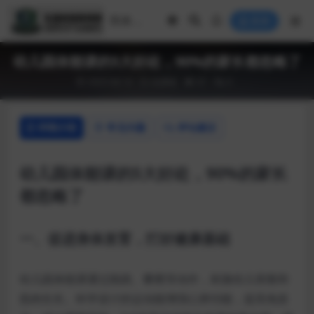
登录
幼儿园体能课的5大好处，90%的家长都忽略了
2025-04-14
说课稿
67
0
详情介绍
常见问题
评论建议
幼儿园体能课的5大好处，90%的家长
都忽略了
一、促进身体发育，打好健康基础
幼儿园体能课通过跑跳、攀爬等动作，刺激幼儿骨骼和
肌肉生长。科学设计的运动能增强心肺功能，提高免疫