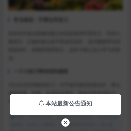
常见错误：手臂过早发力
很多初学者在蹬腿转髋之前就急着用手臂发力，导致力
量脱节。正确的做法是手臂保持放松，直到腰腹带动肩
膀旋转时，再顺势甩臂投出，这样才能让实心球飞得更
远。
一个小练习帮你找到感觉
可以尝试无球模拟练习：空手做完整的投掷动作，重点
感受蹬腿、转髋、送肩的连贯性。熟练后再拿球练习，
你会发现投掷距离明显提升。
本站最新公告通知
声明：本站所有文章，如无特殊说明或标注，均为本站原
创发布。任何个人或组织，在未征得本站同意时，禁止复