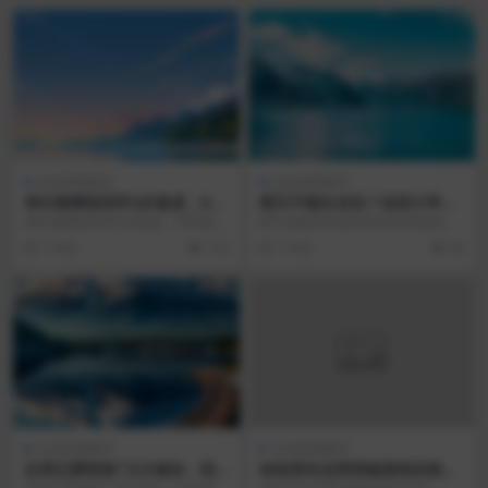
运动技能教学
运动技能教学
单杠骑撑前回环3步速成，9
雨天不能出去玩？这些小学室
0%新手看完秒会
内体育游戏让孩子嗨翻天
单杠骑撑前回环3步速成，90%新手
雨天也能玩得这些室内体育游戏让
看完秒会 动作核心要领 单杠骑撑前
孩子动起来 遇到下雨天，孩子们的
1 年前
124
1 年前
36
回环的关键在...
体育课和课间活动常...
运动技能教学
运动技能教学
足球正脚背射门3大秘诀，职
体前变向运球突破游戏在线
业球员都在用
玩，这个技巧90%的人都用错