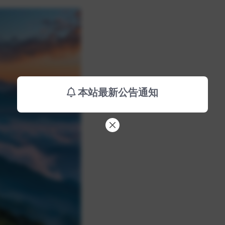
本站最新公告通知