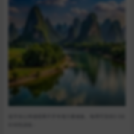
提升实心球成绩离不开专项力量储备。每周可安排2-3次
针对性训练：