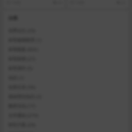
1 年前
33
1 年前
22
优秀的体育说课...
似手臂画圆，实...
分类
优秀论文
(24)
体育健康教育
(1)
体育教案
(602)
体育新闻
(27)
体育课件
(5)
动态
(1)
名师文采
(56)
基础理论知识
(2)
教研活动
(77)
文件通知
(274)
研究方案
(29)