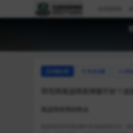
体育教师网
详情介绍
常见问题
评
羽毛球高远球发球接不好？这
高远球发球的特点
高远球是羽毛球比赛中常见的发球方式，特