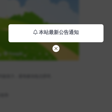
本站最新公告通知
内旋发力，避免被动低点捞球。
时使用