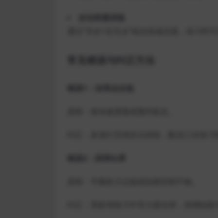
步法衔接训练
通过”并步+交叉步”组合快速后退，练习时
常见错误与纠正方法
错误1：击球点过低
原因：移动速度慢或预判延迟。
纠正：多进行无球步法训练，配合口令练习
错误2：回球出界
原因：手腕发力过猛或拍面控制不稳。
纠正：用多球练习中等力度击球，强调拍面