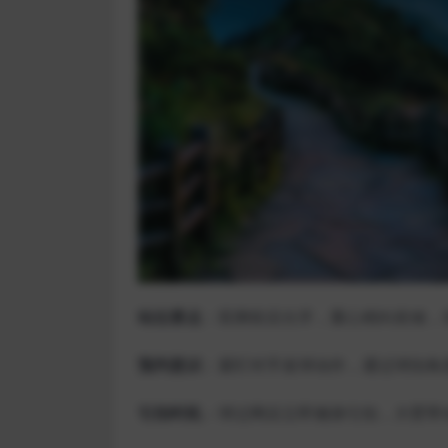
站位要点
：双脚前后分开，重心稍向前倾，
预判意识
：紧盯对手发球动作，通过球拍角
引拍时机
：球过网后立即侧身引拍，大臂带