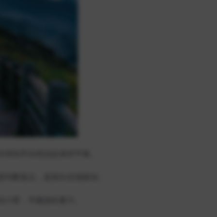
非持拍手自然抬起保持平衡。
度判断落点，提前向后场移动。
动小臂，手腕放松蓄力。