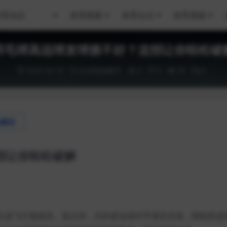
体育动态
体育教案
体育论文
体育课题
热门
羽毛球高远球发球接不好？这招让你轻松破
2025-04-16
运动技能教学
0
0
39
0
论建议
招让你轻松破解
点是飞行弧线高、落点深，目的是迫使对手退至后场，限制其进