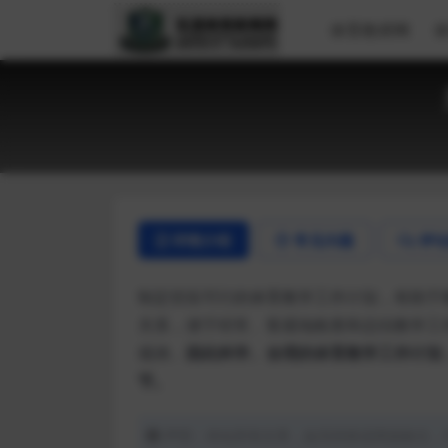
体育教师网
详情介绍
常见问题
评
制定切实可行的体育教学工作计划，有助于
关系，便于经常、客观地检查和总结教学工
规律。
因此科学、合理的体育教学工作计划
节。
声明：本站所有文章，如无特殊说明或标注，