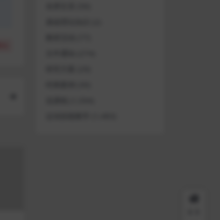
名师文采
(56)
基础理论知识
(2)
教研活动
(77)
(
0
)
文件通知
(274)
研究方案
(29)
经典案例
(30)
说课稿
(1,594)
运动技能教学
(1,483)
首页