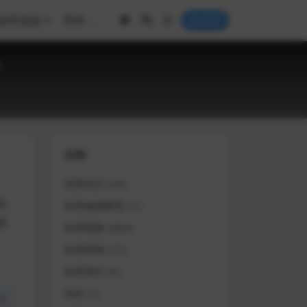
体育资源
登录
？
分类
优秀论文
(24)
的
体育健康教育
(1)
观
体育教案
(602)
体育新闻
(27)
体育课件
(5)
动态
(1)
盗