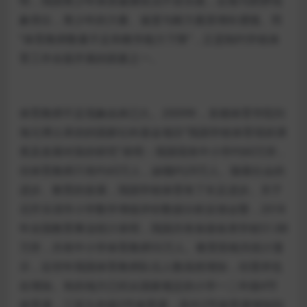
明，我国青少年体质健康状况不容乐观，近视与肥胖现
象突出，青少年的力量、速度与耐力素质增长缓慢。
而
“体育教师数量不足和教学能力下降”，正是制约学校体
育工作全面开展的因素之一。
体育教师不足现象由来已久。
2009年，首都体育学院刘
海元博士承担的国家社科基金项目“我国学校体育现状调
查及发展对策的研究”表明：
我国现有中小学约60万所，
但体育教师只有约43万人，缺额约29万人。
随着社会的
进步、教育的发展，我国学校体育有了长足进步。关于
召开乐清市小学数学增值评价数据分析反馈会暨，
2018
年全国教育事业统计表明，我国共有各级各类学校51.88
万所，共有中小学体育教师55万人。
教育部相关统计显
示，近些年我国体育教师队伍人数虽然增加，但需求也
在增加。
有的地方已经从国家规定的小学一二年级4节
体育课，三至九年级3节体育课，高中2节体育课增加到