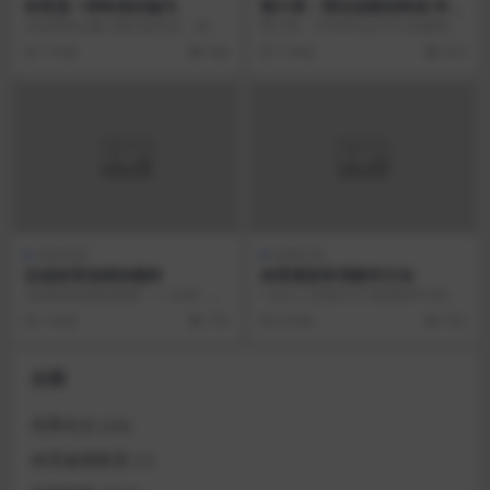
体育是一种终身的修为
熊斗寅：理论创新的阵地 学术
成长的摇篮
当体育真正融入我们的生活，成为
熊斗寅，1926年出生于江苏扬州，
自觉、自然，而不是考试、任务，
1950年毕业于上海震旦大学法学院
7 年前
966
7 年前
814
我们就能在体育中收获...
经济系。先后...
名师文采
名师文采
活成体育老师的模样
体育课堂常用教学方法
活成体育老师的模样 ——作者：徐
1.定义 2.具体方式 体育教学中语言
仲书 我用 立正的姿态 ...
法运用的具体方式有：讲解、口令
7 年前
775
8 年前
793
与指示、口头...
分类
优秀论文
(24)
体育健康教育
(1)