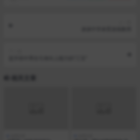
上一篇
谈谈中学体育游戏教用
下一篇
提升初中男生引体向上能力的“三宝”
相关文章
名师文采
名师文采