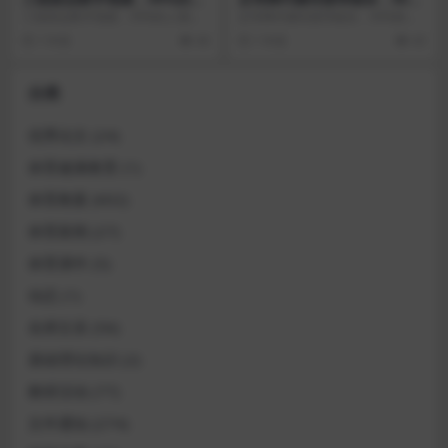
都跳错了第一步
新手都踩了这3个坑
三级跳远教学视频，99%的人都跳
足球脚内侧传接球秘诀，90%新手
错了第一步 第一步错在哪？ 很多人
都踩了这3个坑 错误一：触球部位
1 年前
40
1 年前
43
认为三级跳远的...
不准确 很多初学...
分类
优秀论文
(24)
体育健康教育
(1)
体育教案
(602)
体育新闻
(27)
体育课件
(5)
动态
(1)
名师文采
(56)
基础理论知识
(2)
教研活动
(77)
文件通知
(274)