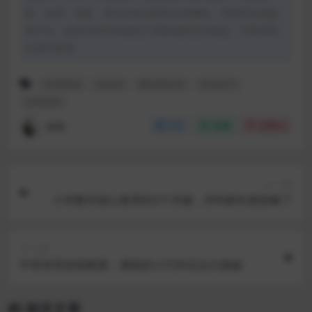
制、盗用、采集、发布本站内容到任何网站、书籍等各类媒
体平台。如若本站内容侵犯了原著者的合法权益，可联系我
们进行处理。
传球要领
地滚球
脚内侧传球
足球技巧
足球训练
渏明
分享
收藏
点赞(
0
)
上一篇
小学数学核心素养的3个关键，90%家长都忽略了
下一篇
中班体育游戏教案：勇敢的小汽车玩法大揭秘
相关文章