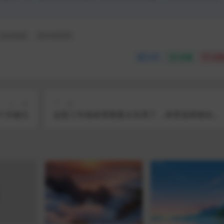
运动训练
高中体育课
分享
收藏
点赞
上一篇
下一篇
个关键点
这套三年级体育教案太实用了，体育老师都在偷
偷用