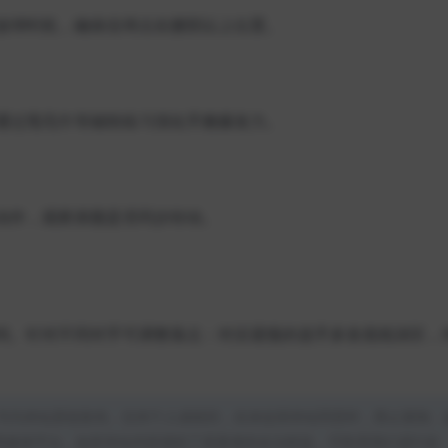
放球时机，确保击球点在腰部以上位置。
通过甩毛巾等辅助练习强化手腕爆发力。
动作，观察肩髋是否同步转动。
间。针对不同对手可调整落点：对后退慢的选手多发底线深区，
均为本站原创发布。任何个人或组织，在未征得本站同意时，禁止复制、
类媒体平台。如若本站内容侵犯了原著者的合法权益，可联系我们进行处