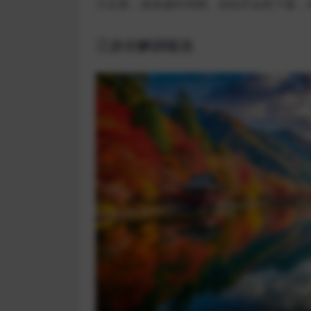
方支撑，身体侧对球网。持拍手自然下垂，
三步分解训练法