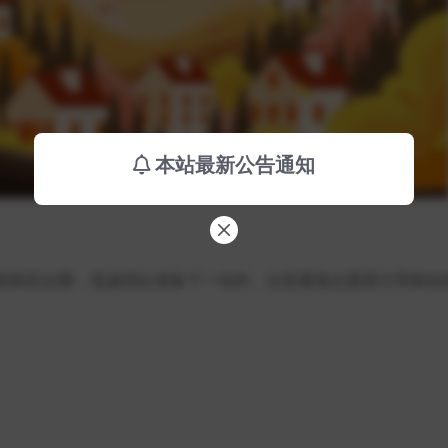
本站最新公告通知
前移至左脚，迅速回位准备下一动作。注意避免过度用力导致动