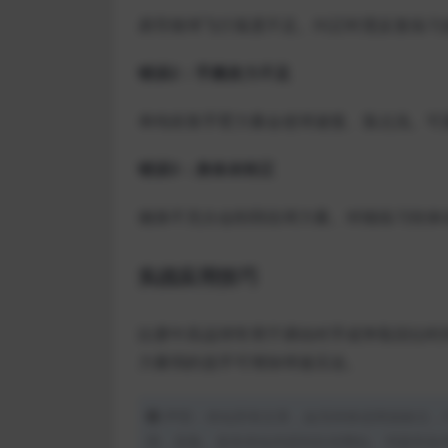
易导致球飞行弧度不足。纠正时需反复练习
错误2：手腕发力不足
单纯依靠手臂力量会使球速慢、落点浅。可
错误3：身体未转正
侧身不充分会削弱击球力量。对镜练习转体
实战应用技巧
比赛中高远球常用于调动对手或争取回位时
力量弱的选手可增加球速压迫。
声明：本站所有文章，如无特殊说明或标注，
用、采集、发布本站内容到任何网站、书籍等各