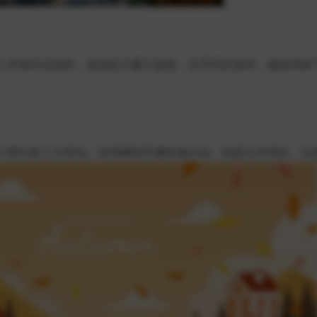
上半身向后扭转，形成拉弓蓄力姿势。左手同步放球，确保球体
小臂向前上方挥动。击球瞬间手腕快速闪动，拍面正对球托，以