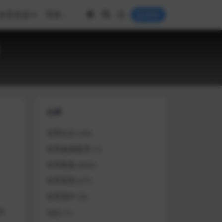
体育资源
登录
分类
优秀论文
(24)
体育健康教育
(1)
体育教案
(602)
体育新闻
(27)
体育课件
(5)
后
动态
(1)