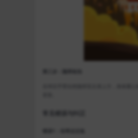
第三步：随挥收拍
击球后手臂自然随挥至左肩上方，身体重心
变形。
常见错误与纠正
错误1：击球点过低