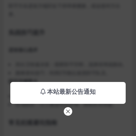
防守方在进攻方端区扯下持球者腰旗，或迫使对方出
界。
实战技巧提升
进攻核心战术
四分卫快速决策：观察防守空档，选择传球或跑动。
跑锋变向技巧：利用Z字跑位迷惑防守队员。
防守关键要点
本站最新公告通知
盯人防守：一对一紧跟对方接球手，干扰传球路线。
区域联防：分工覆盖特定区域，限制长传突破。
常见犯规避坑指南