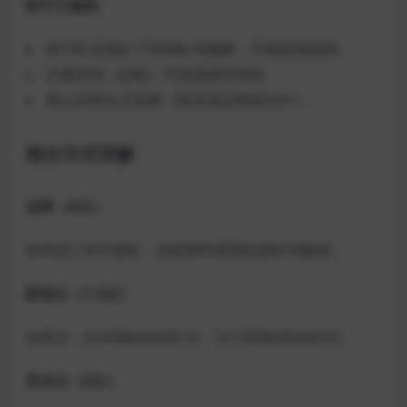
防守方规则
防守队员需扯下持球队员腰旗，不能肢体阻挡。
拦截传球（抄截）可直接获得球权。
禁止对四分卫突袭（除非指定规则允许）。
得分方式详解
达阵（6分）
持球进入对方端区，或接球时双脚在端区内触地。
附加分（1-2分）
达阵后，从5码线进攻得1分，从12码线进攻得2分。
安全分（2分）