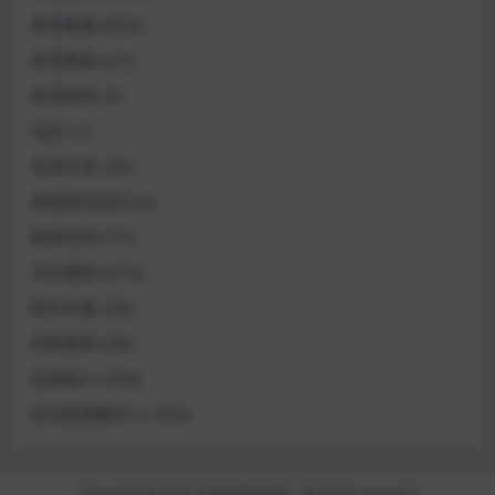
体育教案
(602)
体育新闻
(27)
体育课件
(5)
动态
(1)
名师文采
(56)
基础理论知识
(2)
教研活动
(77)
文件通知
(274)
研究方案
(29)
经典案例
(30)
说课稿
(1,594)
运动技能教学
(1,483)
Copyright © 2026
乐清体育教师网
- All rights reserved