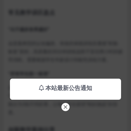
常见教学误区盘点
“出汗越多效果越好”
这是最典型的认知偏差。有效的体能训练应遵循”刺激-
恢复”原则，高质量的30分钟训练远胜于盲目两小时的疲
劳消耗。需要根据学生年龄设计间歇性训练方案。
“所有学生统一标准”
本站最新公告通知
某三年级班级的体能测试显示，学生立定跳远成绩差异
可达92厘米。优秀教师会采用分层训练法，例如将折返
跑分为3组不同距离，让每个学生获得”刚好挑战”的强
度。
创新教学案例分享