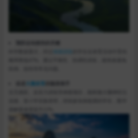
预防运动损伤的关键
科学数据显示，经过
体能训练
的学生在体育活动中受伤
概率降低47%。通过平衡性、协调性训练，能有效避免
跌倒、扭伤等常见问题。
促进
大脑发育
的隐形推手
交叉跳跃、反应力训练等体能项目，能刺激大脑神经元
连接。某小学实验表明，持续参加体能课的学生，数学
题解题速度提升22%。