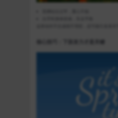
双脚站位过窄，重心不稳
出手时身体前倾，失去平衡
这类动作不仅成绩不理想，还可能引发肩关
核心技巧：下肢发力才是关键