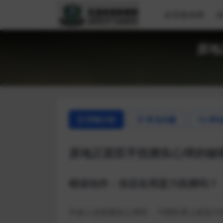
体育教师网
原地
详情介绍
常见问题
评
原地正面双手投掷实心球的秘密
错误动作：你还在用蛮力投掷吗？
许多人在投掷实心球时，习惯性用上肢蛮力