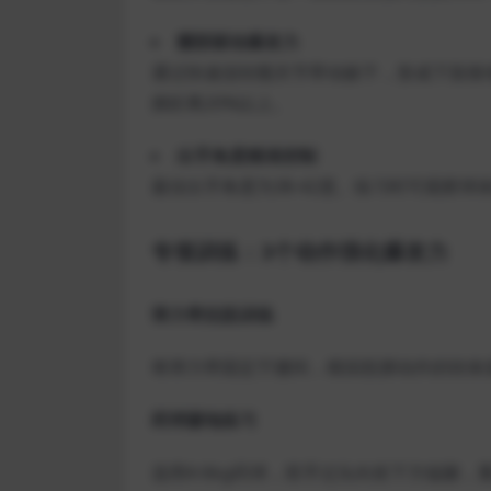
髋部驱动爆发力
通过快速扭转髋关节带动躯干，形成下肢推
掷距离20%以上。
出手角度精准控制
最佳出手角度为38-42度。练习时可观察
专项训练：3个动作强化爆发力
弹力带抗阻训练
将弹力带固定于腰间，模拟投掷动作的转体发
药球砸地练习
选用4-6kg药球，双手过头向前下方猛砸，