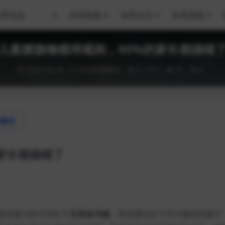
体育动态
体育教案
体育论文
体育课题
热门
儿童腰旗橄榄球规则，90%的家长都搞错
2025-06-24
运动技能教学
0
0
51
0
论建议
的家长都搞错了
传统橄榄球最大的不同在于
无身体冲撞
。球员通过扯下对方腰间的旗子