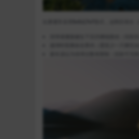
比赛通常采用
5v5
或
7v7
形式，达阵区得分（
持球者腰旗被扯下后仍继续跑动（实际
接球时双脚未在界内（需至少一只脚完
家长误以为传球次数有限制（实际可无