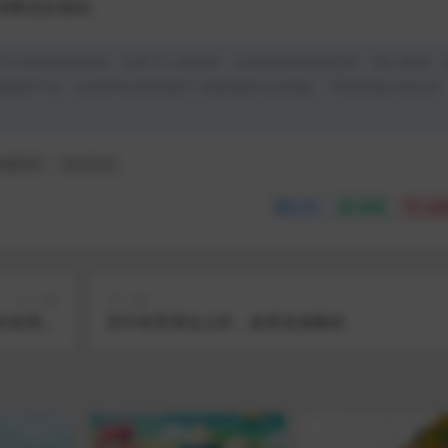
清晰违反规则。
均为本站原创发布。任何个人或组织，在未征得本站同意时，禁止复制、
类媒体平台。如若本站内容侵犯了原著者的合法权益，可联系我们进行处
旗橄榄球
运动安全
分享
收藏
点赞
上一篇
下一篇
的老师都
高中体育课这么听，效果直接翻倍
在用