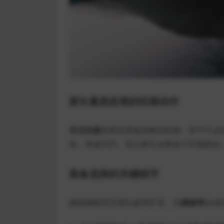
家长最易忽视的犯规动作
非法拉旗
是最容易被忽略的犯规：防守方必
线，将被判罚。部分家长会教孩子护旗跑动
装备选择的关键细节
腰旗橄榄球无需头盔和护具，但
腰旗带
必须