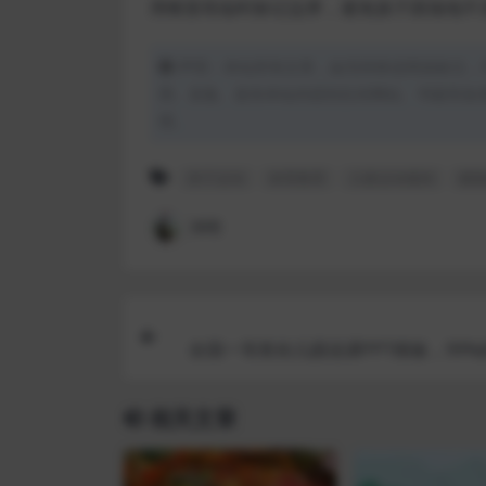
用锥形筒临时标记边界，避免孩子因场地不
声明：本站所有文章，如无特殊说明或标注，
用、采集、发布本站内容到任何网站、书籍等各
理。
亲子运动
体育教育
儿童运动规则
腰
渏明
全国一等奖幼儿园说课PPT模板，99%
相关文章