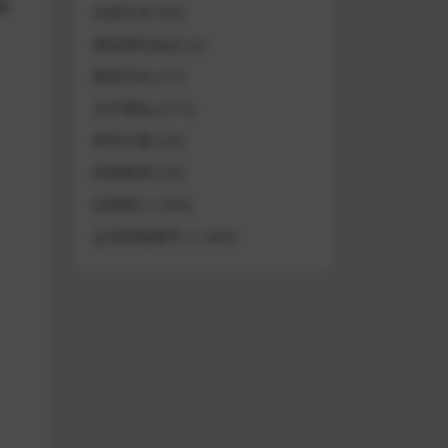
加
名师文采
(56)
基础理论知识
(2)
教研活动
(77)
文件通知
(274)
研究方案
(29)
经典案例
(30)
说课稿
(1,594)
运动技能教学
(1,483)